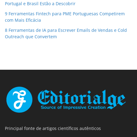
Portugal e Brasil Estão a Descobrir
9 Ferramentas Fintech para PME Portuguesas Competirem
com Mais Eficácia
8 Ferramentas de IA para Escrever Emails de Vendas e Cold
Outreach que Convertem
Principal fonte de artigos científicos autênticos