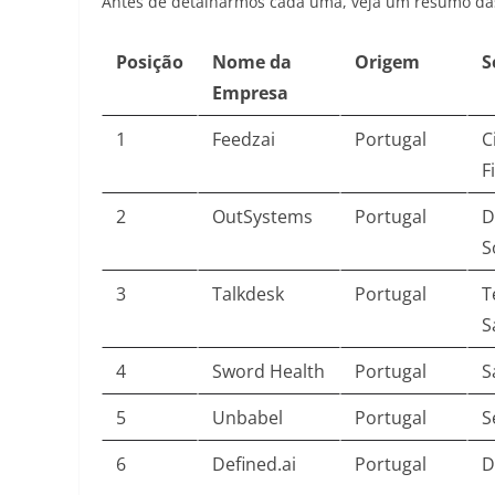
Antes de detalharmos cada uma, veja um resumo das
Posição
Nome da
Origem
S
Empresa
1
Feedzai
Portugal
C
F
2
OutSystems
Portugal
D
S
3
Talkdesk
Portugal
T
S
4
Sword Health
Portugal
S
5
Unbabel
Portugal
S
6
Defined.ai
Portugal
D