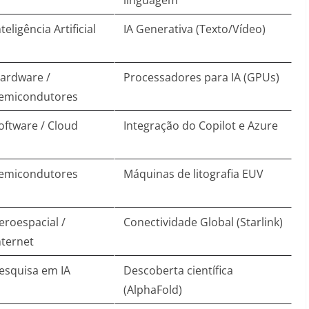
linguagem
nteligência Artificial
IA Generativa (Texto/Vídeo)
ardware /
Processadores para IA (GPUs)
emicondutores
oftware / Cloud
Integração do Copilot e Azure
emicondutores
Máquinas de litografia EUV
eroespacial /
Conectividade Global (Starlink)
nternet
esquisa em IA
Descoberta científica
(AlphaFold)