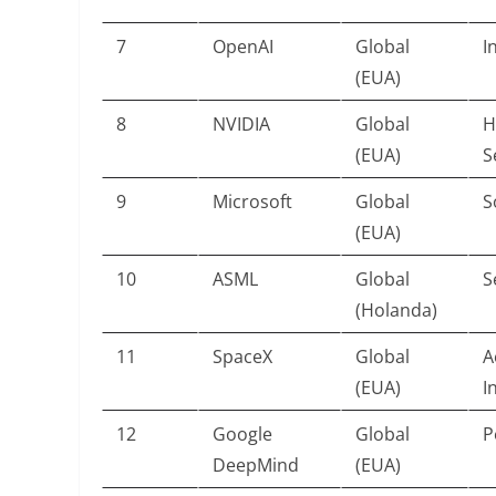
7
OpenAI
Global
I
(EUA)
8
NVIDIA
Global
H
(EUA)
S
9
Microsoft
Global
S
(EUA)
10
ASML
Global
S
(Holanda)
11
SpaceX
Global
A
(EUA)
I
12
Google
Global
P
DeepMind
(EUA)