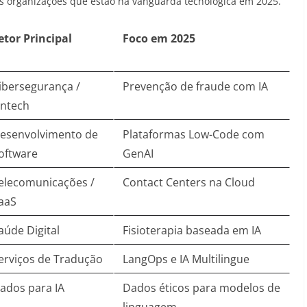
 organizações que estão na vanguarda tecnológica em 2025.
etor Principal
Foco em 2025
ibersegurança /
Prevenção de fraude com IA
intech
esenvolvimento de
Plataformas Low-Code com
oftware
GenAI
elecomunicações /
Contact Centers na Cloud
aaS
aúde Digital
Fisioterapia baseada em IA
erviços de Tradução
LangOps e IA Multilingue
ados para IA
Dados éticos para modelos de