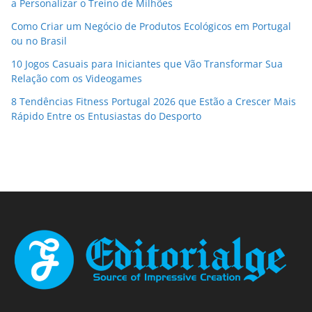
a Personalizar o Treino de Milhões
Como Criar um Negócio de Produtos Ecológicos em Portugal
ou no Brasil
10 Jogos Casuais para Iniciantes que Vão Transformar Sua
Relação com os Videogames
8 Tendências Fitness Portugal 2026 que Estão a Crescer Mais
Rápido Entre os Entusiastas do Desporto