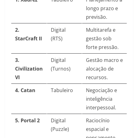
longo prazo e
previsão.
2.
Digital
Multitarefa e
StarCraft II
(RTS)
gestão sob
forte pressão.
3.
Digital
Gestão macro e
Civilization
(Turnos)
alocação de
VI
recursos.
4. Catan
Tabuleiro
Negociação e
inteligência
interpessoal.
5. Portal 2
Digital
Raciocínio
(Puzzle)
espacial e
pensamento