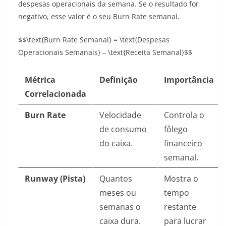
despesas operacionais da semana. Se o resultado for
negativo, esse valor é o seu Burn Rate semanal.
$$\text{Burn Rate Semanal} = \text{Despesas
Operacionais Semanais} – \text{Receita Semanal}$$
Métrica
Definição
Importância
Correlacionada
Burn Rate
Velocidade
Controla o
de consumo
fôlego
do caixa.
financeiro
semanal.
Runway (Pista)
Quantos
Mostra o
meses ou
tempo
semanas o
restante
caixa dura.
para lucrar