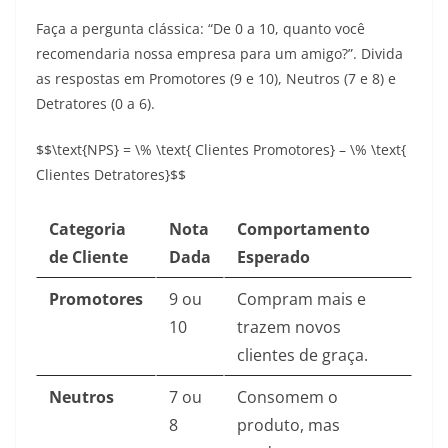
Faça a pergunta clássica: “De 0 a 10, quanto você
recomendaria nossa empresa para um amigo?”. Divida
as respostas em Promotores (9 e 10), Neutros (7 e 8) e
Detratores (0 a 6).
$$\text{NPS} = \% \text{ Clientes Promotores} – \% \text{
Clientes Detratores}$$
Categoria
Nota
Comportamento
de Cliente
Dada
Esperado
Promotores
9 ou
Compram mais e
10
trazem novos
clientes de graça.
Neutros
7 ou
Consomem o
8
produto, mas