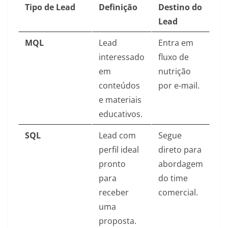
Tipo de Lead
Definição
Destino do
Lead
MQL
Lead
Entra em
interessado
fluxo de
em
nutrição
conteúdos
por e-mail.
e materiais
educativos.
SQL
Lead com
Segue
perfil ideal
direto para
pronto
abordagem
para
do time
receber
comercial.
uma
proposta.