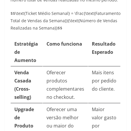
$$\text{Ticket Médio Semanal} = \frac{\text{Faturamento
Total de Vendas da Semana}}{\text{Número de Vendas
Realizadas na Semana}}$$
Estratégia
Como funciona
Resultado
de
Esperado
Aumento
Venda
Oferecer
Mais itens
Casada
produtos
por pedido
(Cross-
complementares
do cliente.
selling)
no checkout.
Upgrade
Oferecer uma
Maior
de
versão melhor
valor gasto
Produto
ou maior do
por