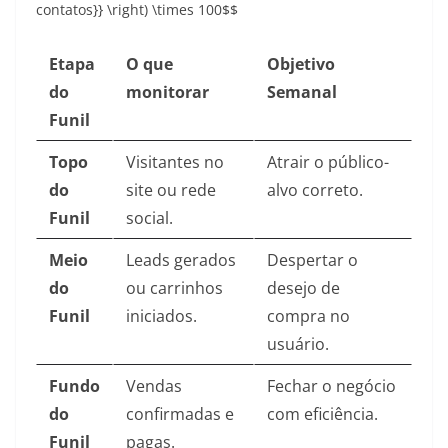
contatos}} \right) \times 100$$
Etapa
O que
Objetivo
do
monitorar
Semanal
Funil
Topo
Visitantes no
Atrair o público-
do
site ou rede
alvo correto.
Funil
social.
Meio
Leads gerados
Despertar o
do
ou carrinhos
desejo de
Funil
iniciados.
compra no
usuário.
Fundo
Vendas
Fechar o negócio
do
confirmadas e
com eficiência.
Funil
pagas.