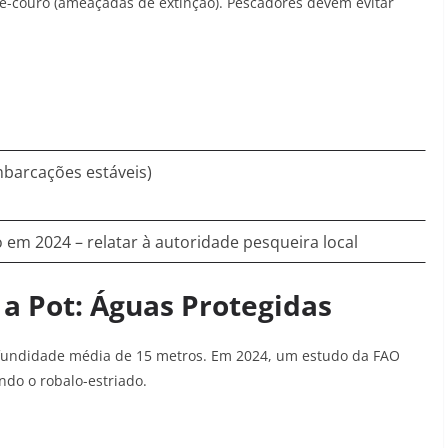
de-couro (ameaçadas de extinção)
. Pescadores devem evitar
mbarcações estáveis)
o em 2024 – relatar à autoridade pesqueira local
 a Pot: Águas Protegidas
profundidade média de 15 metros. Em 2024, um estudo da FAO
indo o robalo-estriado
.