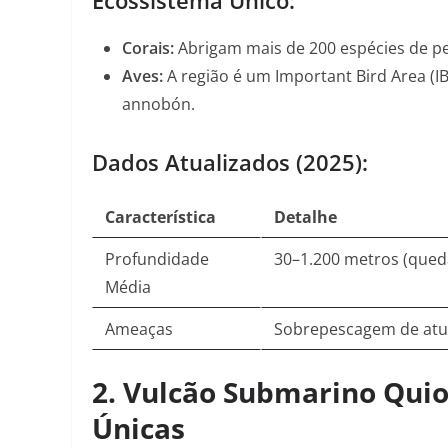
Ecossistema Único:
Corais:
Abrigam mais de 200 espécies de pei
Aves:
A região é um Important Bird Area (
annobón
.
Dados Atualizados (2025):
Característica
Detalhe
Profundidade
30–1.200 metros (qued
Média
Ameaças
Sobrepescagem de at
2. Vulcão Submarino Quio
Únicas