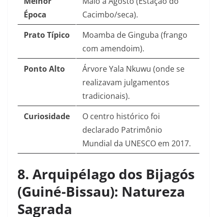
Melhor
Maio a Agosto (Estação do
Época
Cacimbo/seca).
Prato Típico
Moamba de Ginguba (frango
com amendoim).
Ponto Alto
Árvore Yala Nkuwu (onde se
realizavam julgamentos
tradicionais).
Curiosidade
O centro histórico foi
declarado Patrimônio
Mundial da UNESCO em 2017.
8. Arquipélago dos Bijagós
(Guiné-Bissau): Natureza
Sagrada