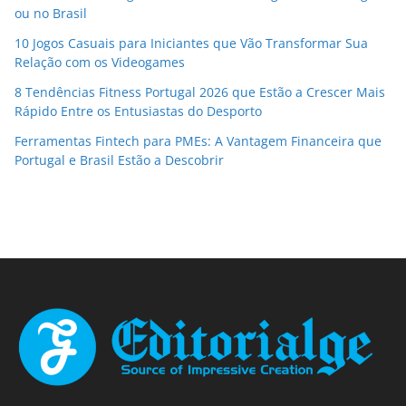
ou no Brasil
10 Jogos Casuais para Iniciantes que Vão Transformar Sua
Relação com os Videogames
8 Tendências Fitness Portugal 2026 que Estão a Crescer Mais
Rápido Entre os Entusiastas do Desporto
Ferramentas Fintech para PMEs: A Vantagem Financeira que
Portugal e Brasil Estão a Descobrir