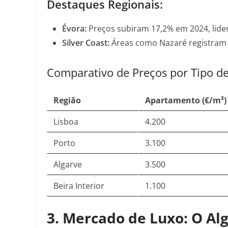
Destaques Regionais:
Évora
:
Preços subiram 17,2% em 2024, lide
Silver Coast
:
Áreas como Nazaré registram v
Comparativo de Preços por Tipo d
Região
Apartamento (€/m²)
Lisboa
4.200
Porto
3.100
Algarve
3.500
Beira Interior
1.100
3.
Mercado de Luxo: O Al