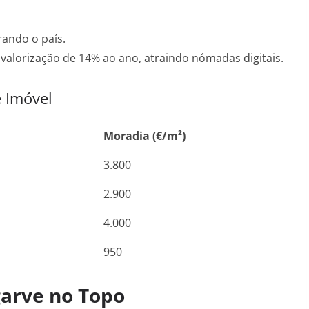
rando o país
.
alorização de 14% ao ano, atraindo nómadas digitais
.
e Imóvel
Moradia (€/m²)
3.800
2.900
4.000
950
garve no Topo