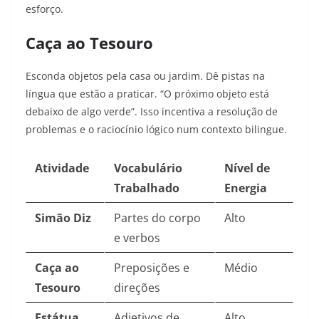
esforço.
Caça ao Tesouro
Esconda objetos pela casa ou jardim. Dê pistas na
língua que estão a praticar. “O próximo objeto está
debaixo de algo verde”. Isso incentiva a resolução de
problemas e o raciocínio lógico num contexto bilingue.
Atividade
Vocabulário
Nível de
Trabalhado
Energia
Simão Diz
Partes do corpo
Alto
e verbos
Caça ao
Preposições e
Médio
Tesouro
direções
Estátua
Adjetivos de
Alto