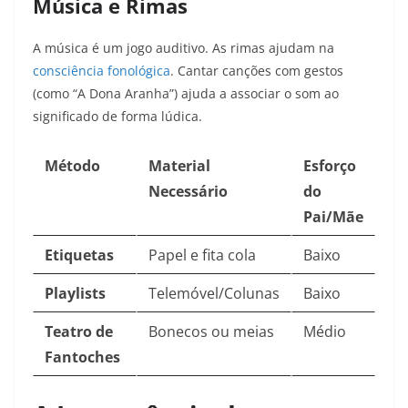
Música e Rimas
A música é um jogo auditivo. As rimas ajudam na
consciência fonológica
. Cantar canções com gestos
(como “A Dona Aranha”) ajuda a associar o som ao
significado de forma lúdica.
Método
Material
Esforço
Necessário
do
Pai/Mãe
Etiquetas
Papel e fita cola
Baixo
Playlists
Telemóvel/Colunas
Baixo
Teatro de
Bonecos ou meias
Médio
Fantoches