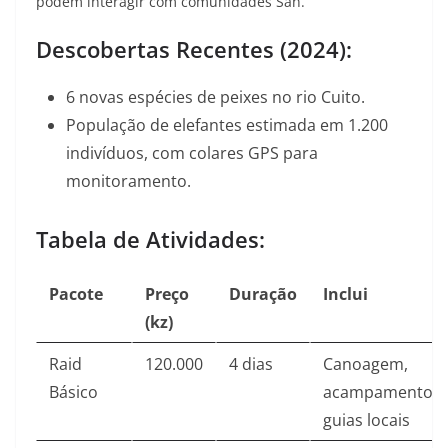
podem interagir com comunidades San
.
Descobertas Recentes (2024):
6 novas espécies de peixes no rio Cuito
.
População de elefantes estimada em 1.200
indivíduos, com colares GPS para
monitoramento
.
Tabela de Atividades:
Pacote
Preço
Duração
Inclui
(kz)
Raid
120.000
4 dias
Canoagem,
Básico
acampamento,
guias locais