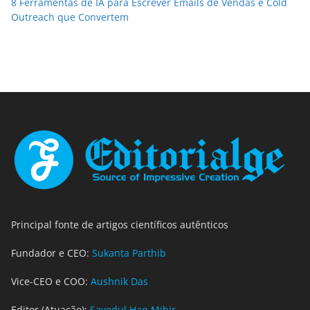
8 Ferramentas de IA para Escrever Emails de Vendas e Cold
Outreach que Convertem
Principal fonte de artigos científicos autênticos
Fundador e CEO:
Sukanta Parthib
Vice-CEO e COO:
Aushnik Das
Editor (Atuação):
Sayedul Haq Mihir