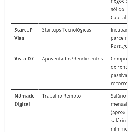
negócios
sólido +
Capital so
StartUP
Startups Tecnológicas
Incubado
Visa
parceira
Portugal
Visto D7
Aposentados/Rendimentos
Comprov
de renda
passiva
recorren
Nômade
Trabalho Remoto
Salário
Digital
mensal
(aprox. 4
salário
mínimo P