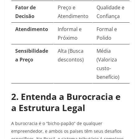
Fator de
Preço e
Qualidade e
Decisão
Atendimento
Confiança
Atendimento
Informal e
Formal e
Próximo
Polido
Sensibilidade
Alta (Busca
Média
a Preço
descontos)
(Valoriza
custo-
benefício)
2. Entenda a Burocracia e
a Estrutura Legal
A burocracia é o “bicho-papão” de qualquer
empreendedor, e ambos os países têm seus desafios
específicos. No Brasil, o sistema tributário é complexo,