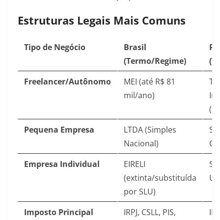
Estruturas Legais Mais Comuns
Tipo de Negócio
Brasil
Po
(Termo/Regime)
(T
Freelancer/Autônomo
MEI (até R$ 81
Tr
mil/ano)
In
(R
Pequena Empresa
LTDA (Simples
So
Nacional)
Qu
Empresa Individual
EIRELI
So
(extinta/substituída
Un
por SLU)
Imposto Principal
IRPJ, CSLL, PIS,
IR