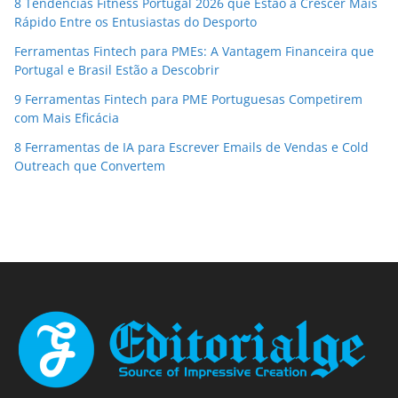
8 Tendências Fitness Portugal 2026 que Estão a Crescer Mais
Rápido Entre os Entusiastas do Desporto
Ferramentas Fintech para PMEs: A Vantagem Financeira que
Portugal e Brasil Estão a Descobrir
9 Ferramentas Fintech para PME Portuguesas Competirem
com Mais Eficácia
8 Ferramentas de IA para Escrever Emails de Vendas e Cold
Outreach que Convertem