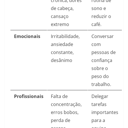
crônica, dores
rotina de
de cabeça,
sono e
cansaço
reduzir o
extremo
café.
Emocionais
Irritabilidade,
Conversar
ansiedade
com
constante,
pessoas de
desânimo
confiança
sobre o
peso do
trabalho.
Profissionais
Falta de
Delegar
concentração,
tarefas
erros bobos,
importantes
perda de
para a