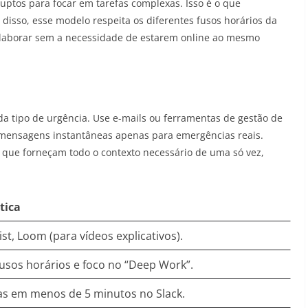
uptos para focar em tarefas complexas. Isso é o que
isso, esse modelo respeita os diferentes fusos horários da
colaborar sem a necessidade de estarem online ao mesmo
ada tipo de urgência. Use e-mails ou ferramentas de gestão de
de mensagens instantâneas apenas para emergências reais.
, que forneçam todo o contexto necessário de uma só vez,
tica
t, Loom (para vídeos explicativos).
fusos horários e foco no “Deep Work”.
tas em menos de 5 minutos no Slack.