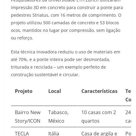
impressão 3D em concreto para construir a ponte para
pedestres Striatus, com 16 metros de comprimento. O
projeto utilizou 500 camadas de concreto e 53 blocos
ocos, mantidos no lugar por compressão, sem ligação
ou reforço
.
Esta técnica inovadora reduziu o uso de materiais em
até 70%, e a ponte inteira pode ser desmontada,
triturada e reciclada – um exemplo perfeito de
construção sustentável e circular.
Projeto
Local
Características
Tem
Con
Bairro New
Tabasco,
10 casas com 2
24 h
Story/ICON
México
quartos
cad
TECLA
Itália
Casa de argila e
Pouc