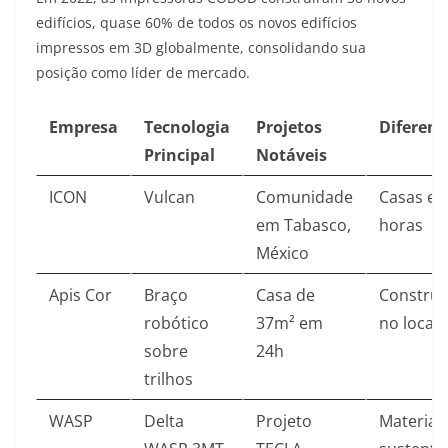
edifícios, quase 60% de todos os novos edifícios
impressos em 3D globalmente, consolidando sua
posição como líder de mercado
.
Empresa
Tecnologia
Projetos
Diferenc
Principal
Notáveis
ICON
Vulcan
Comunidade
Casas em
em Tabasco,
horas
México
Apis Cor
Braço
Casa de
Constru
robótico
37m² em
no local
sobre
24h
trilhos
WASP
Delta
Projeto
Materiai