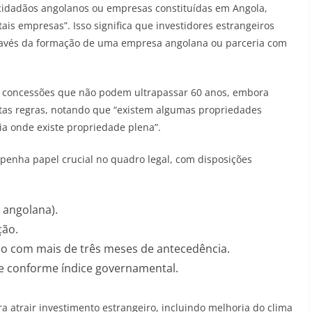
a cidadãos angolanos ou empresas constituídas em Angola,
tais empresas”
. Isso significa que investidores estrangeiros
través da formação de uma empresa angolana ou parceria com
são concessões que não podem ultrapassar 60 anos, embora
stas regras, notando que “existem algumas propriedades
ia onde existe propriedade plena”
.
nha papel crucial no quadro legal, com disposições
 angolana).
ção.
o com mais de três meses de antecedência.
e conforme índice governamental.
atrair investimento estrangeiro, incluindo melhoria do clima