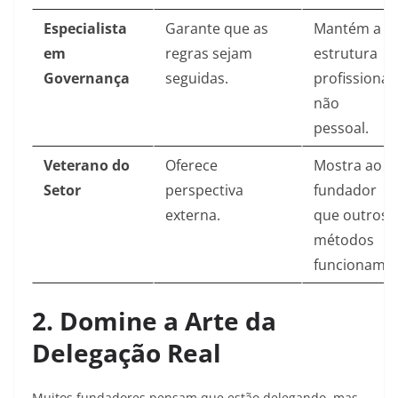
Especialista
Garante que as
Mantém a
em
regras sejam
estrutura
Governança
seguidas.
profissional,
não
pessoal.
Veterano do
Oferece
Mostra ao
Setor
perspectiva
fundador
externa.
que outros
métodos
funcionam.
2. Domine a Arte da
Delegação Real
Muitos fundadores pensam que estão delegando, mas