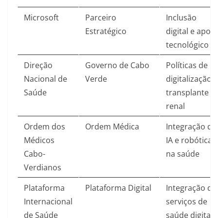
Microsoft
Parceiro
Inclusão
Estratégico
digital e apoio
tecnológico​
Direção
Governo de Cabo
Políticas de
Nacional de
Verde
digitalização e
Saúde
transplante
renal​
Ordem dos
Ordem Médica
Integração de
Médicos
IA e robótica
Cabo-
na saúde​
Verdianos
Plataforma
Plataforma Digital
Integração de
Internacional
serviços de
de Saúde
saúde digital​