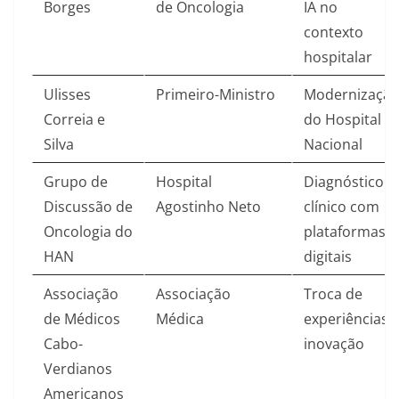
Borges
de Oncologia
IA no
contexto
hospitalar​
Ulisses
Primeiro-Ministro
Modernizaçã
Correia e
do Hospital
Silva
Nacional​
Grupo de
Hospital
Diagnóstico
Discussão de
Agostinho Neto
clínico com
Oncologia do
plataformas
HAN
digitais​
Associação
Associação
Troca de
de Médicos
Médica
experiências 
Cabo-
inovação​
Verdianos
Americanos