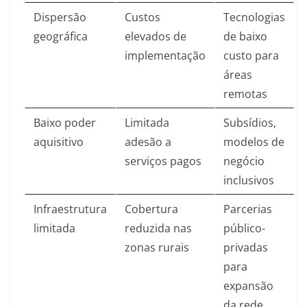
Dispersão
Custos
Tecnologias
geográfica
elevados de
de baixo
implementação
custo para
áreas
remotas
Baixo poder
Limitada
Subsídios,
aquisitivo
adesão a
modelos de
serviços pagos
negócio
inclusivos
Infraestrutura
Cobertura
Parcerias
limitada
reduzida nas
público-
zonas rurais
privadas
para
expansão
da rede