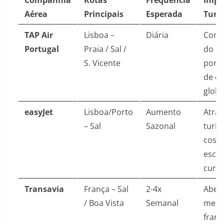
Companhia
Rotas
Frequência
Impa
Aérea
Principais
Esperada
Turi
TAP Air
Lisboa –
Diária
Cons
Portugal
Praia / Sal /
do m
S. Vicente
port
de c
globa
easyJet
Lisboa/Porto
Aumento
Atraç
– Sal
Sazonal
turis
cost”
esca
curta
Transavia
França – Sal
2-4x
Aber
/ Boa Vista
Semanal
merc
franc