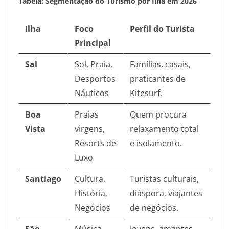
Tabela: Segmentação do Turismo por Ilha em 2026
Ilha
Foco
Perfil do Turista
Principal
Sal
Sol, Praia,
Famílias, casais,
Desportos
praticantes de
Náuticos
Kitesurf.
Boa
Praias
Quem procura
Vista
virgens,
relaxamento total
Resorts de
e isolamento.
Luxo
Santiago
Cultura,
Turistas culturais,
História,
diáspora, viajantes
Negócios
de negócios.