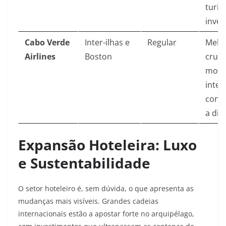
turi
inver
Cabo Verde
Inter-ilhas e
Regular
Melh
Airlines
Boston
cruci
mobi
inter
cone
a diá
Expansão Hoteleira: Luxo
e Sustentabilidade
O setor hoteleiro é, sem dúvida, o que apresenta as
mudanças mais visíveis. Grandes cadeias
internacionais estão a apostar forte no arquipélago,