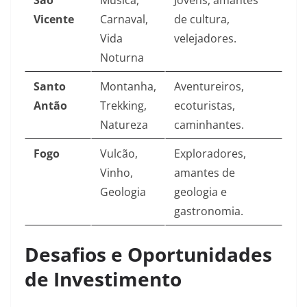
São
Música,
Jovens, amantes
Vicente
Carnaval,
de cultura,
Vida
velejadores.
Noturna
Santo
Montanha,
Aventureiros,
Antão
Trekking,
ecoturistas,
Natureza
caminhantes.
Fogo
Vulcão,
Exploradores,
Vinho,
amantes de
Geologia
geologia e
gastronomia.
Desafios e Oportunidades
de Investimento