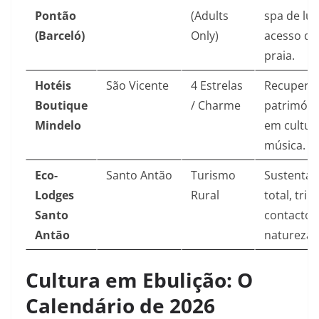
Pontão
(Adults
spa de lux
(Barceló)
Only)
acesso dir
praia.
Hotéis
São Vicente
4 Estrelas
Recupera
Boutique
/ Charme
patrimóni
Mindelo
em cultur
música.
Eco-
Santo Antão
Turismo
Sustentab
Lodges
Rural
total, tril
Santo
contacto 
Antão
natureza.
Cultura em Ebulição: O
Calendário de 2026