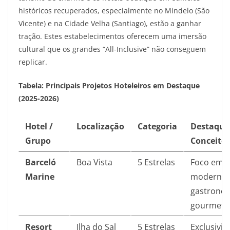
históricos recuperados, especialmente no Mindelo (São
Vicente) e na Cidade Velha (Santiago), estão a ganhar
tração. Estes estabelecimentos oferecem uma imersão
cultural que os grandes “All-Inclusive” não conseguem
replicar.
Tabela: Principais Projetos Hoteleiros em Destaque
(2025-2026)
Hotel /
Localização
Categoria
Destaque
Grupo
Conceito
Barceló
Boa Vista
5 Estrelas
Foco em d
Marine
moderno 
gastrono
gourmet.
Resort
Ilha do Sal
5 Estrelas
Exclusivid