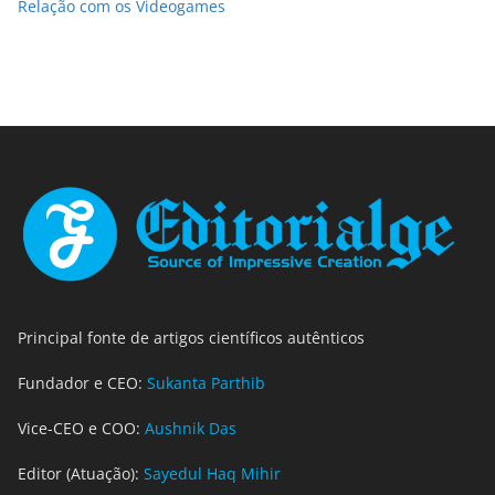
Relação com os Videogames
Principal fonte de artigos científicos autênticos
Fundador e CEO:
Sukanta Parthib
Vice-CEO e COO:
Aushnik Das
Editor (Atuação):
Sayedul Haq Mihir