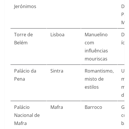
Jerónimos
Des
Pat
Mun
Torre de
Lisboa
Manuelino
Def
Belém
com
íco
influências
mouriscas
Palácio da
Sintra
Romantismo,
Um
Pena
misto de
mo
estilos
mai
do p
Palácio
Mafra
Barroco
Gr
Nacional de
com
Mafra
bas