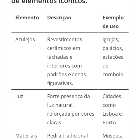
de elementos icónicos:
Elemento
Descrição
Exemplo
de uso
Azulejos
Revestimentos
Igrejas,
cerâmicos em
palácios,
fachadas e
estações
interiores com
de
padrões e cenas
comboio.​
figurativas.​
Luz
Forte presença da
Cidades
luz natural,
como
reforçada por cores
Lisboa e
claras.​
Porto.​
Materiais
Pedra tradicional
Museus,