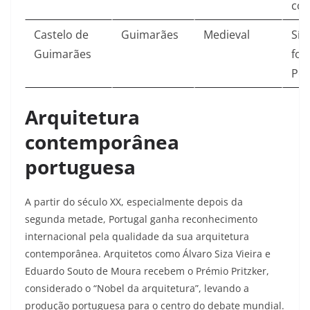
con
Castelo de
Guimarães
Medieval
Sím
Guimarães
for
Por
Arquitetura
contemporânea
portuguesa
A partir do século XX, especialmente depois da
segunda metade, Portugal ganha reconhecimento
internacional pela qualidade da sua arquitetura
contemporânea. Arquitetos como Álvaro Siza Vieira e
Eduardo Souto de Moura recebem o Prémio Pritzker,
considerado o “Nobel da arquitetura”, levando a
produção portuguesa para o centro do debate mundial.​