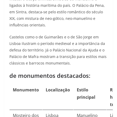
ligados à história marítima do país. O Palácio da Pena,
em Sintra, destaca‑se pelo estilo romântico do século
XIX, com mistura de neo‑gótico, neo‑manuelino e
influências orientais.​
Castelos como o de Guimarães e o de São Jorge em
Lisboa ilustram o período medieval e a importância da
defesa do território. Já o Palácio Nacional da Ajuda e o
Palácio de Mafra mostram a transição para estilos mais
clássicos e barrocos monumentais.​
de monumentos destacados:
Monumento
Localização
Estilo
Rel
principal
his
tur
Mosteiro dos
Lisboa
Manuelino
Lig