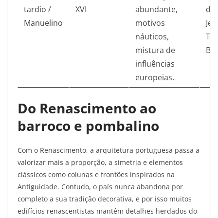
tardio /
XVI
abundante,
do
Manuelino
motivos
Jer
náuticos,
Tor
mistura de
Bel
influências
europeias.​
Do Renascimento ao
barroco e pombalino
Com o Renascimento, a arquitetura portuguesa passa a
valorizar mais a proporção, a simetria e elementos
clássicos como colunas e frontões inspirados na
Antiguidade. Contudo, o país nunca abandona por
completo a sua tradição decorativa, e por isso muitos
edifícios renascentistas mantêm detalhes herdados do