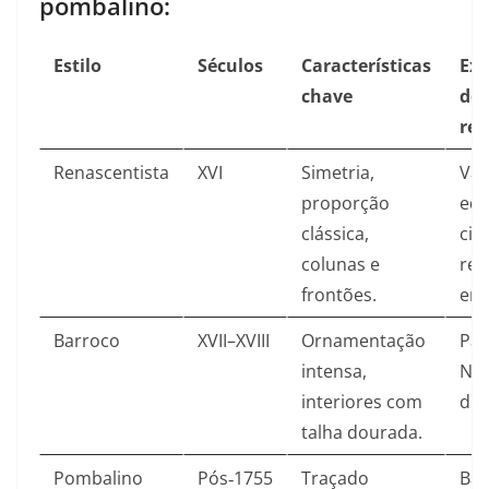
pombalino:
Estilo
Séculos
Características
Ex
chave
de
ref
Renascentista
XVI
Simetria,
Vár
proporção
edi
clássica,
civi
colunas e
rel
frontões.​
em 
Barroco
XVII–XVIII
Ornamentação
Pal
intensa,
Nac
interiores com
de 
talha dourada.​
Pombalino
Pós‑1755
Traçado
Bai