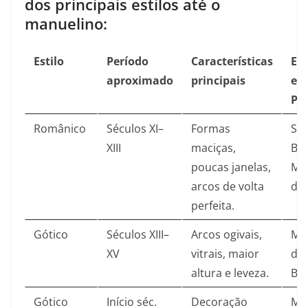
dos principais estilos até o
manuelino:
Estilo
Período
Características
Ex
aproximado
principais
em
Po
Românico
Séculos XI–
Formas
Sé 
XIII
maciças,
Bra
poucas janelas,
Mo
arcos de volta
de 
perfeita.​
Gótico
Séculos XIII–
Arcos ogivais,
Mo
XV
vitrais, maior
da
altura e leveza.​
Bat
Gótico
Início séc.
Decoração
Mo