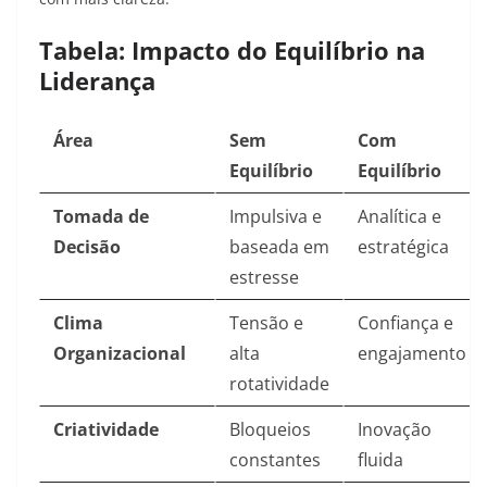
Tabela: Impacto do Equilíbrio na
Liderança
Área
Sem
Com
Equilíbrio
Equilíbrio
Tomada de
Impulsiva e
Analítica e
Decisão
baseada em
estratégica
estresse
Clima
Tensão e
Confiança e
Organizacional
alta
engajamento
rotatividade
Criatividade
Bloqueios
Inovação
constantes
fluida